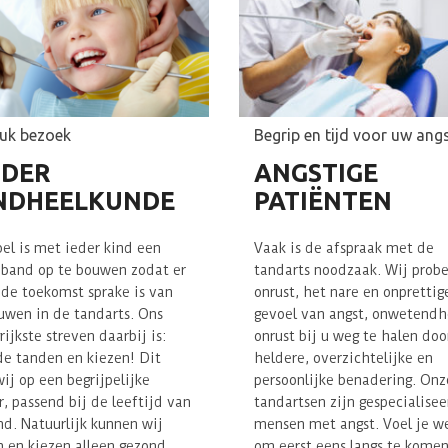
euk bezoek
Begrip en tijd voor uw ang
NDER
ANGSTIGE
NDHEELKUNDE
PATIËNTEN
el is met ieder kind een
Vaak is de afspraak met de
band op te bouwen zodat er
tandarts noodzaak. Wij prob
 de toekomst sprake is van
onrust, het nare en onprettig
uwen in de tandarts. Ons
gevoel van angst, onwetendh
rijkste streven daarbij is:
onrust bij u weg te halen doo
e tanden en kiezen! Dit
heldere, overzichtelijke en
ij op een begrijpelijke
persoonlijke benadering. Onz
, passend bij de leeftijd van
tandartsen zijn gespecialisee
nd. Natuurlijk kunnen wij
mensen met angst. Voel je 
 en kiezen alleen gezond
om eerst eens langs te komen