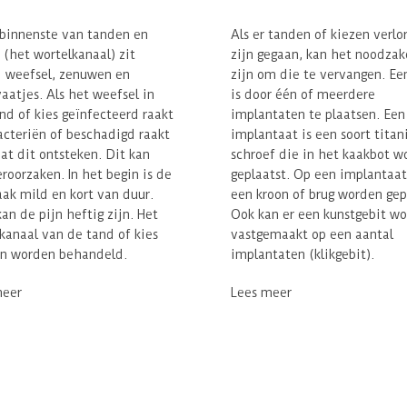
 binnenste van tanden en
Als er tanden of kiezen verlo
 (het wortelkanaal) zit
zijn gegaan, kan het noodzak
 weefsel, zenuwen en
zijn om die te vervangen. Ee
aatjes. Als het weefsel in
is door één of meerdere
nd of kies geïnfecteerd raakt
implantaten
te plaatsen. Een
cteriën of beschadigd raakt
implantaat is een soort tita
at dit ontsteken. Dit kan
schroef die in het kaakbot w
eroorzaken. In het begin is de
geplaatst. Op een implantaat
aak mild en kort van duur.
een kroon of brug worden gep
kan de pijn heftig zijn. Het
Ook kan er een kunstgebit w
kanaal van de tand of kies
vastgemaakt op een aantal
n worden behandeld.
implantaten (klikgebit).
meer
Lees meer