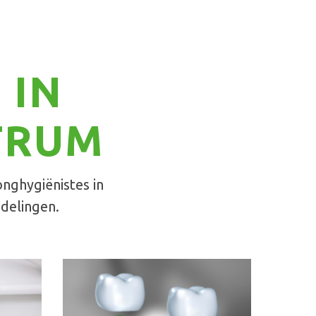
 IN
TRUM
onghygiënistes in
ndelingen.