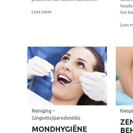
houden
Lees meer
het ki
Lees 
Reiniging –
Kiesp
Gingivitis/parodontitis
ZE
MONDHYGIËNE
BE