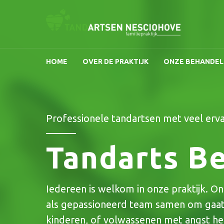
HOME
OVER DE PRAKTIJK
ONZE BEHANDEL
Professionele tandartsen met veel erva
Tandarts B
Iedereen is welkom in onze
praktijk
. O
als gepassioneerd
team
samen om gaatj
kinderen, of volwassenen met
angst
he