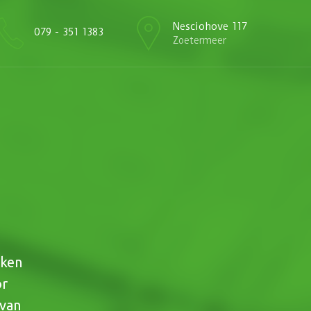
Nesciohove 117
079 - 351 1383
Zoetermeer
rken
or
 van