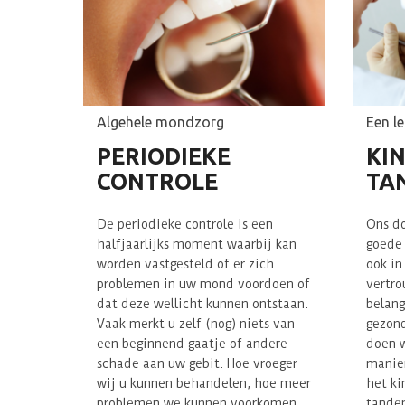
Algehele
mondzorg
Een l
PERIODIEKE
KI
CONTROLE
TA
De
periodieke controle
is een
Ons do
halfjaarlijks moment waarbij kan
goede 
worden vastgesteld of er zich
ook in
problemen in uw mond voordoen of
vertro
dat deze wellicht kunnen ontstaan.
belang
Vaak merkt u zelf (nog) niets van
gezond
een beginnend gaatje of andere
doen w
schade aan uw gebit. Hoe vroeger
manier
wij u kunnen behandelen, hoe meer
het ki
problemen we kunnen voorkomen.
tanden