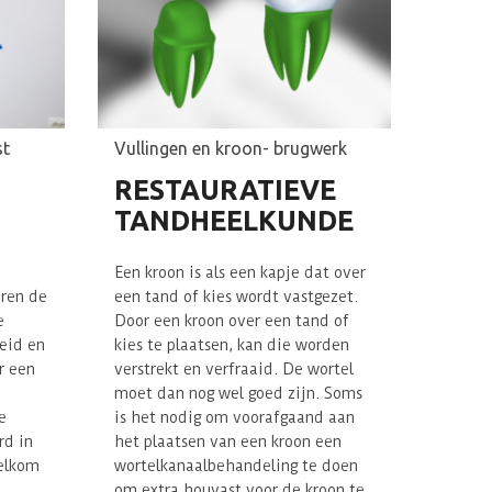
st
Vullingen en kroon- brugwerk
RESTAURATIEVE
TANDHEELKUNDE
Een kroon is als een kapje dat over
eren de
een tand of kies wordt vastgezet.
e
Door een kroon over een tand of
eid en
kies te plaatsen, kan die worden
r een
verstrekt en verfraaid. De wortel
moet dan nog wel goed zijn. Soms
e
is het nodig om voorafgaand aan
rd in
het plaatsen van een kroon een
welkom
wortelkanaalbehandeling te doen
.
om extra houvast voor de kroon te