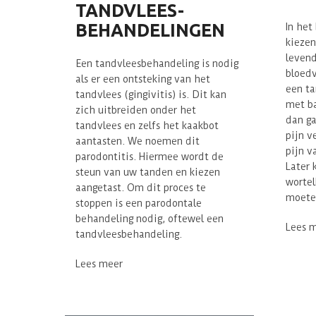
TANDVLEES-
BEHANDELINGEN
In het
kiezen
levend
Een
tandvleesbehandeling
is nodig
bloedv
als er een ontsteking van het
een ta
tandvlees (gingivitis) is. Dit kan
met ba
zich uitbreiden onder het
dan ga
tandvlees en zelfs het kaakbot
pijn v
aantasten. We noemen dit
pijn v
parodontitis. Hiermee wordt de
Later 
steun van uw tanden en kiezen
wortel
aangetast. Om dit proces te
moete
stoppen is een parodontale
behandeling nodig, oftewel een
Lees 
tandvleesbehandeling.
Lees meer