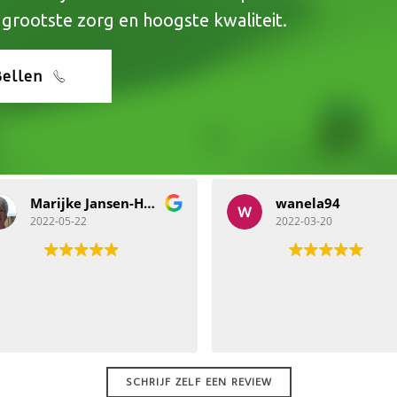
 grootste zorg en hoogste kwaliteit.
Bellen
wanela94
Ronald Wes
2022-03-20
2022-03-16
Een Uitermate desku
supper fijn dat ik a
controle kan combi
een gebitsreinigin
zelfde dag met ze
openingstijden
SCHRIJF ZELF EEN REVIEW